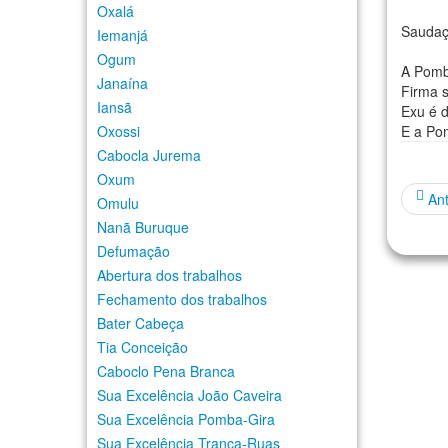
Oxalá
Saudaç
Iemanjá
Ogum
A Pomb
Janaína
Firma 
Iansã
Exu é 
Oxossi
E a Po
Cabocla Jurema
Oxum
Ant
Omulu
Nanã Buruque
Defumação
Abertura dos trabalhos
Fechamento dos trabalhos
Bater Cabeça
Tia Conceição
Caboclo Pena Branca
Sua Excelência João Caveira
Sua Excelência Pomba-Gira
Sua Excelência Tranca-Ruas