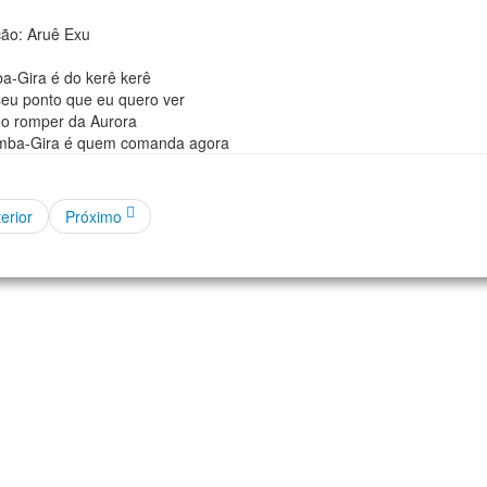
ão: Aruê Exu
a-Gira é do kerê kerê
seu ponto que eu quero ver
do romper da Aurora
mba-Gira é quem comanda agora
erior
Próximo