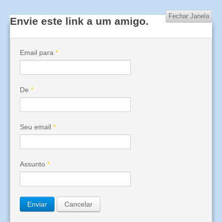
Fechar Janela
Envie este link a um amigo.
Email para
*
De
*
Seu email
*
Assunto
*
Enviar
Cancelar